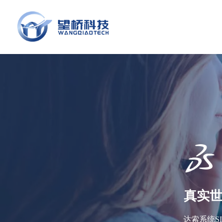
真实
达索系统
S