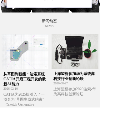
新闻动态
...
NEWS
上海望桥参加华为系统高
从草图到智能：达索系统
科技行业创新论坛
CATIA开启工程开发的最
2020-08-27
新AI能力
2026-02-10
上海望桥参加2020达索-华
优质 高效
为高科技创新论坛
CATIA为2025版引入了一
项名为“草图生成式约束”
（Sketch Generative
Constraint）的新功能，它
有望彻底变革工程师创
建、优化和验证设计的方
式。
优质的客户服务 高效的办事效率